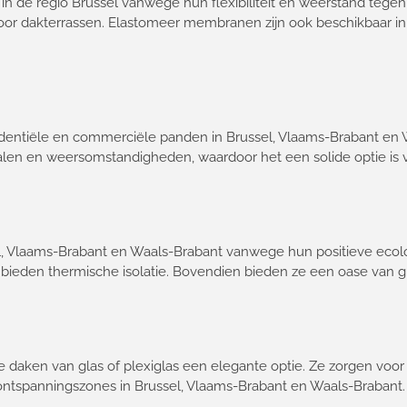
n de regio Brussel vanwege hun flexibiliteit en weerstand teg
 voor dakterrassen. Elastomeer membranen zijn ook beschikbaar i
dentiële en commerciële panden in Brussel, Vlaams-Brabant en W
len en weersomstandigheden, waardoor het een solide optie is vo
l, Vlaams-Brabant en Waals-Brabant vanwege hun positieve ecolo
 bieden thermische isolatie. Bovendien bieden ze een oase van g
tte daken van glas of plexiglas een elegante optie. Ze zorgen voor
n ontspanningszones in Brussel, Vlaams-Brabant en Waals-Brabant.