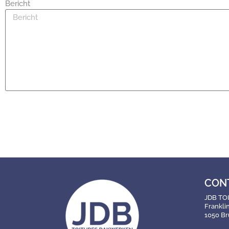
Bericht
CON
JDB TO
Frankli
1050 Br