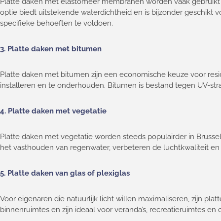
Platte daken met elastomeer membranen worden vaak gebruikt i
optie biedt uitstekende waterdichtheid en is bijzonder geschikt
specifieke behoeften te voldoen.
3.
Platte daken met bitumen
Platte daken met bitumen zijn een economische keuze voor resi
installeren en te onderhouden. Bitumen is bestand tegen UV-stra
4. Platte daken met vegetatie
Platte daken met vegetatie worden steeds populairder in Brusse
het vasthouden van regenwater, verbeteren de luchtkwaliteit en
5.
Platte daken van glas of plexiglas
Voor eigenaren die natuurlijk licht willen maximaliseren, zijn pla
binnenruimtes en zijn ideaal voor veranda’s, recreatieruimtes e