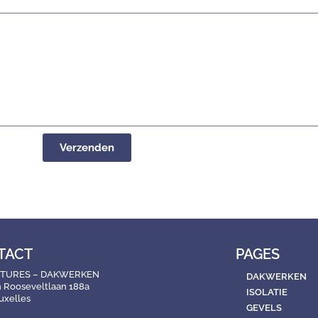
Verzenden
TACT
PAGES
ITURES – DAKWERKEN
DAKWERKEN
n Rooseveltlaan 188a
ISOLATIE
uxelles
GEVELS